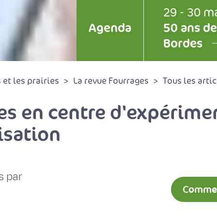
29 - 30 m
Agenda
50 ans de
Bordes
et les prairies
La revue Fourrages
Tous les artic
s en centre d'expérimen
isation
s par
Comment