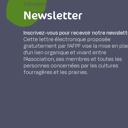
However, the numerous works of r
Newsletter
repens seem to be promising.
Inscrivez-vous pour recevoir notre newslett
Mousset-Declas C. (1990). Revue bibliograph
Cette lettre électronique proposée
les trèfles, Fourrages 121, 79-87.
gratuitement par l'AFPF vise la mise en pla
d'un lien organique et vivant entre
l'Association, ses membres et toutes les
personnes concernées par les cultures
fourragères et les prairies.