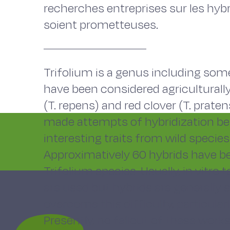
recherches entreprises sur les hyb
soient prometteuses.
Trifolium is a genus including so
have been considered agriculturally 
(T. repens) and red clover (T. prat
made attempts of hybridization be
interesting traits from wild species
Approximatively 60 hybrids have b
Trifolium species. Usually, in vitr
are used but hybrids are generally 
overcome this difficulty, particular
Presently, no fallout of these works