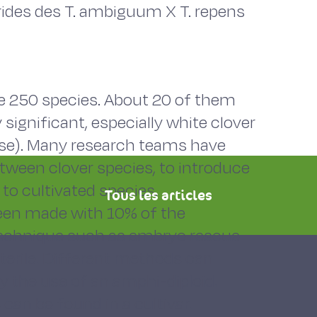
rides des T. ambiguum X T. repens
me 250 species. About 20 of them
significant, especially white clover
ense). Many research teams have
tween clover species, to introduce
 to cultivated species.
Tous les articles
een made with 10% of the
o technique such as embryo rescue
sterile. Different methods can
ly the use of an amphi-diploid.
 can be found in a cultivar.