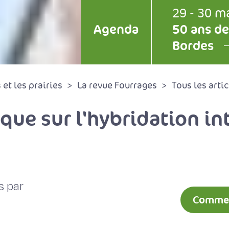
29 - 30 m
Agenda
50 ans de
Bordes
et les prairies
La revue Fourrages
Tous les artic
que sur l'hybridation in
s par
Comment