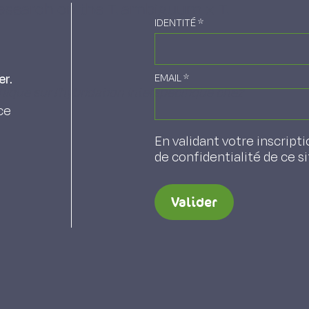
esearch on the T. ambiguum x T.
IDENTITÉ
*
er.
EMAIL
*
ique sur l'hybridation interspécifique chez
ce
En validant votre inscripti
de confidentialité de ce s
Valider