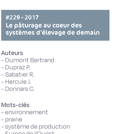
#229 - 2017
Le pâturage au coeur des
systèmes d'élevage de demain
Auteurs
-
Dumont Bertrand
-
Dupraz P.
-
Sabatier R.
-
Hercule J.
-
Donnars C.
Mots-clés
-
environnement
-
prairie
-
système de production
-
Europe de l'Ouest