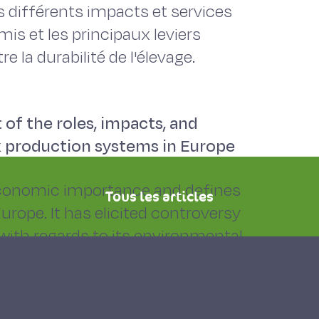
les différents impacts et services
is et les principaux leviers
 la durabilité de l'élevage.
 of the roles, impacts, and
k production systems in Europe
economic importance and defines
Tous les articles
urope. It has elicited controversy
 with regards to its environmental
trial systems. It is therefore
wledge on the roles, impacts, and
economic, or social- associated