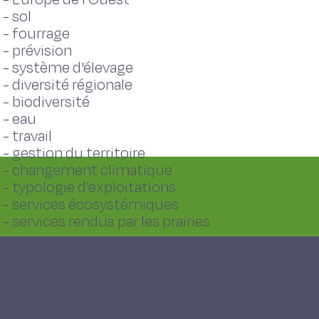
-
sol
-
fourrage
-
prévision
-
système d'élevage
-
diversité régionale
-
biodiversité
-
eau
-
travail
-
gestion du territoire
-
changement climatique
-
typologie d'exploitations
-
services écosystémiques
-
services rendus par les prairies
Télécharger l'article