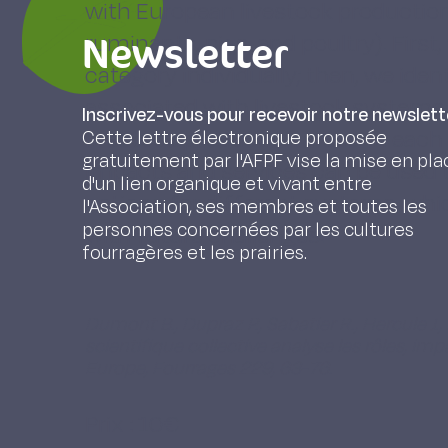
with European livestock production 
Newsletter
ruminants, pigs, and poultry). Firs
category individually; then, we iden
associated with livestock systems
Inscrivez-vous pour recevoir notre newslett
livestock production areas. In each
Cette lettre électronique proposée
gratuitement par l'AFPF vise la mise en pla
impacts and services can be used t
d'un lien organique et vivant entre
options for different systems, whic
l'Association, ses membres et toutes les
personnes concernées par les cultures
with future challenges.
fourragères et les prairies.
Dumont B., Dupraz P., Sabatier R., Hercule J.
scientifique collective analyse les rôles, im
Europe, Fourrages 229, 63-76.
Prix : 10€