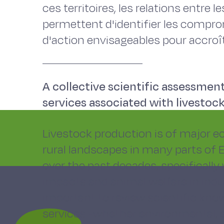
ces territoires, les relations entre 
permettent d'identifier les comprom
d'action envisageables pour accroître
A collective scientific assessment
services associated with livestoc
Livestock production is of major 
rural landscapes in many parts of E
over the past decades, specifically
impacts and animal welfare in indus
important to review scientific kno
services -whether environmental, 