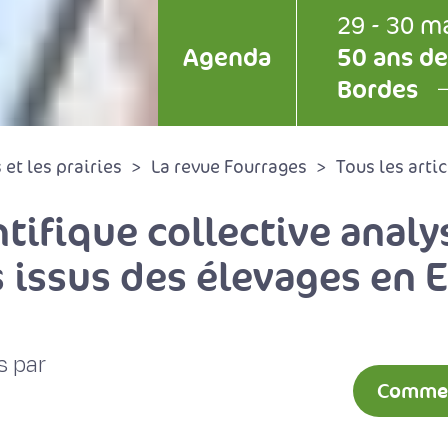
29 - 30 m
Agenda
50 ans de
Bordes
et les prairies
La revue Fourrages
Tous les artic
tifique collective analys
s issus des élevages en 
s par
Comment