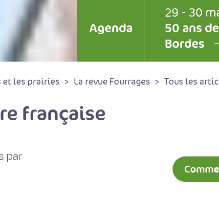
29 - 30 m
Agenda
50 ans de
Bordes
et les prairies
La revue Fourrages
Tous les artic
re française
s par
Comment