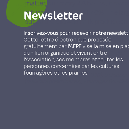
matter, cut every 48 hours ; it aver
Newsletter
refuse of the order of 40%. The lar
but as the allowed milk production 
continue these investigations in or
Inscrivez-vous pour recevoir notre newslett
stage, the best stocking-rate and th
Cette lettre électronique proposée
gratuitement par l'AFPF vise la mise en pla
other grasses and especially of gr
d'un lien organique et vivant entre
l'Association, ses membres et toutes les
personnes concernées par les cultures
fourragères et les prairies.
Masson C., de Simiane M. (1980). Utilisation 
(résultats préliminaires), Fourrages 84, 43-5