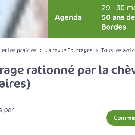
29 - 30 m
Agenda
50 ans de
Bordes
et les prairies
La revue Fourrages
Tous les artic
rage rationné par la chèv
aires)
s par
Comment