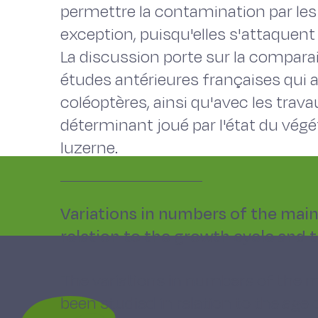
permettre la contamination par les 
exception, puisqu'elles s'attaquent
La discussion porte sur la comparai
études antérieures françaises qui 
coléoptères, ainsi qu'avec les travau
déterminant joué par l'état du végét
luzerne.
Variations in numbers of the main 
relation to the growth cycle and 
The variations in numbers of the m
been studied in relation to the age