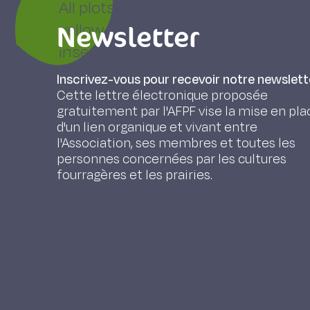
All plots were sown in Spring, on 
Newsletter
yellow-coloured plates, filled with w
insects were sampled with a sweep
The sucking insects (Pea aphid, l
Inscrivez-vous pour recevoir notre newslett
and bugs of the family Miridae), w
Cette lettre électronique proposée
gratuitement par l'AFPF vise la mise en pla
nearly as numerous in the sowing y
d'un lien organique et vivant entre
following years, whereas the weevi
l'Association, ses membres et toutes les
personnes concernées par les cultures
sowing year, as the plants are then
fourragères et les prairies.
contaminated by adults insects. Ad
exceptions, as they attack the you
The discussion bears on the compa
ancient French studies, mainly on 
and also on the decisive part playe
the insect population contaminati