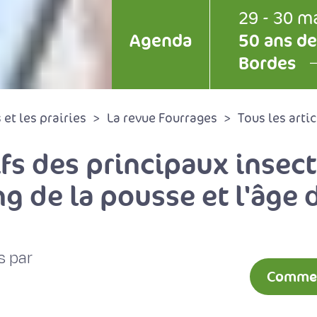
29 - 30 m
Agenda
50 ans de
Bordes
et les prairies
La revue Fourrages
Tous les artic
ifs des principaux insect
ng de la pousse et l'âge 
s par
Comment