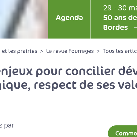
29 - 30 m
Agenda
50 ans de
Bordes
et les prairies
La revue Fourrages
Tous les artic
enjeux pour concilier d
gique, respect de ses val
s par
Comment