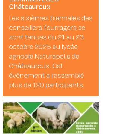
Châteauroux
Les sixièmes biennales des
conseillers fourragers se
sont tenues du 21 au 23
octobre 2025 au lycée
agricole Naturapolis de
Châteauroux. Cet
événement a rassemblé
plus de 120 participants.