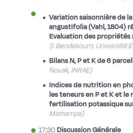
Variation saisonnière de 
angustifolia (Vahl, 1804) r
Evaluation des propriétés 
(I. Bendekoum, Université El
Bilans N, P et K de 6 parc
Novak, INRAE)
Indices de nutrition en ph
les teneurs en P et K et le
fertilisation potassique s
Michamps)
17:30
Discussion Générale