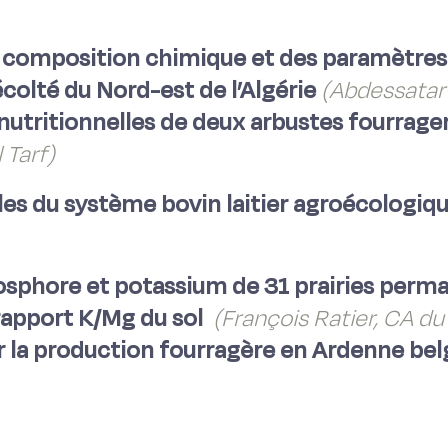
la composition chimique et des paramètre
écolté du Nord-est de l’Algérie
(Abdessatar L
nutritionnelles de deux arbustes fourrager
 Tarf)
elles du système bovin laitier agroécologi
osphore et potassium de 31 prairies perma
 rapport K/Mg du sol
(François Ratier, CA du
ur la production fourragère en Ardenne bel