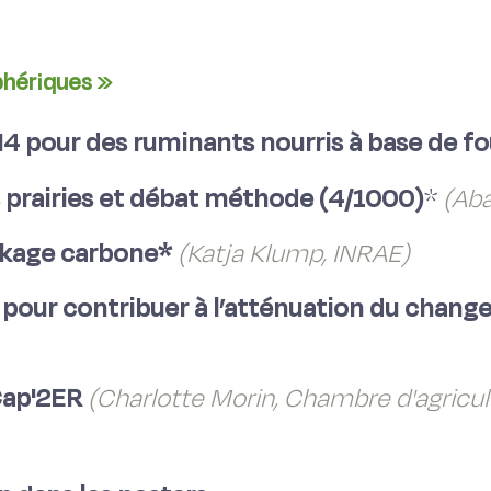
phériques »
H4 pour des ruminants nourris à base de f
 prairies et débat méthode (4/1000)
*
(Aba
ockage carbone*
(Katja Klump, INRAE)
ier pour contribuer à l’atténuation du chan
 Cap'2ER
(Charlotte Morin, Chambre d'agricul