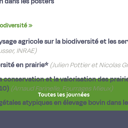
n dans les posters
iodiversité »
ysage agricole sur la biodiversité et les 
usser, INRAE)
rsité en prairie*
(Julien Pottier et Nicolas G
 la conservation et la valorisation des prai
10)
(Arnaud Farinelle, Fourrages Mieux)
Toutes les journées
gétales atypiques en élevage bovin dans l