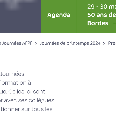
29 - 30 m
Agenda
50 ans de
Bordes
Pr
s Journées AFPF
Journées de printemps 2024
 Journées
nformation à
ue. Celles-ci sont
er avec ses collègues
tionner sur tous les