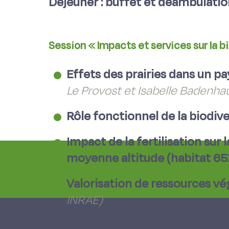
Déjeuner : buffet et déambulatio
Session « Impacts et services sur la b
Effets des prairies dans un pa
Le Provost et Isabelle Badenha
Rôle fonctionnel de la biodive
Impact de la fertilisation sur
moyenne altitude (habitat 65
Valorisation de ressources vé
INRAE)