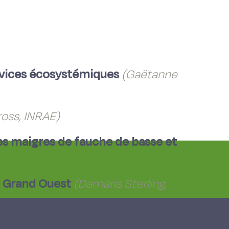
services écosystémiques
(Gaëtanne
ross, INRAE)
ries maigres de fauche de basse et
e Grand Ouest
(Damaris Sterling,