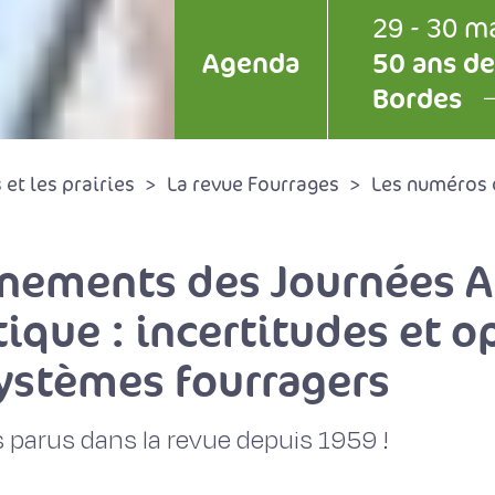
29 - 30 m
Agenda
50 ans de
Bordes
et les prairies
La revue Fourrages
Les numéros 
gnements des Journées A
que : incertitudes et o
 systèmes fourragers
 parus dans la revue depuis 1959 !