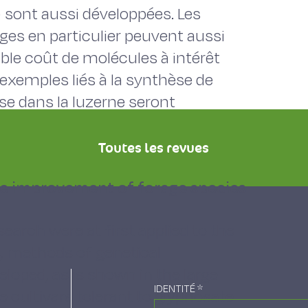
) sont aussi développées. Les
ges en particulier peuvent aussi
aible coût de molécules à intérêt
exemples liés à la synthèse de
se dans la luzerne seront
Toutes les revues
he improvement of forage species
earch were at first applied to the
s, methods of genetical
loped, as is shown in the large
IDENTITÉ
*
e cultivars tolerant to glyphosate