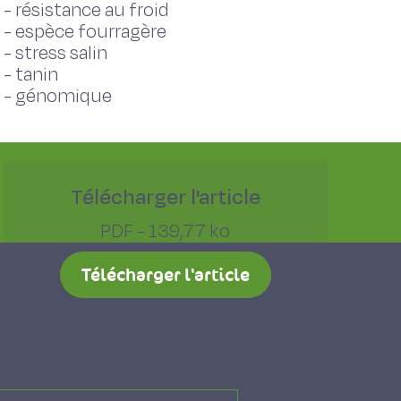
-
résistance au froid
-
espèce fourragère
-
stress salin
-
tanin
-
génomique
Télécharger l'article
PDF - 139,77 ko
Télécharger l'article