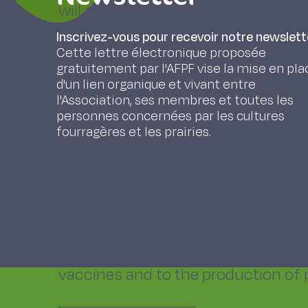
will appear on the American market
numerous programmes aiming at nutr
Inscrivez-vous pour recevoir notre newslett
lucerne and of tall fescue with low 
Cette lettre électronique proposée
gratuitement par l'AFPF vise la mise en pla
increased by 5 to 10% have been ob
d'un lien organique et vivant entre
genes involved in the synthesis o
l'Association, ses membres et toutes les
personnes concernées par les cultures
(protoantocyanidines), of fructanes
fourragères et les prairies.
(cysteine, methionine). The problem
to environmental stresses, and to t
developmental cycle (senescence, f
Transgenic plants, particularly fora
production at low cost of molecule
interest. Examples are given, which
vaccines and to the production of 