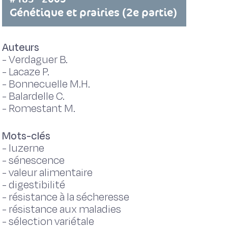
Génétique et prairies (2e partie)
Auteurs
-
Verdaguer B.
-
Lacaze P.
-
Bonnecuelle M.H.
-
Balardelle C.
-
Romestant M.
Mots-clés
-
luzerne
-
sénescence
-
valeur alimentaire
-
digestibilité
-
résistance à la sécheresse
-
résistance aux maladies
-
sélection variétale