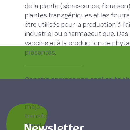
de la plante (sénescence, floraison
plantes transgéniques et les fourra
être utilisés pour la production à f
industriel ou pharmaceutique. Des 
vaccins et à la production de phyta
présentés.
Genetic engineering applied to t
Most efforts in biotechnological res
major field crops. For most specie
transformation have also been deve
Newsletter
literature. Thus a number of lucern