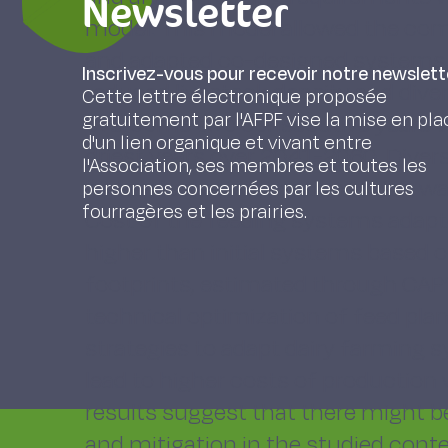
Newsletter
model. This model allowed the com
and adapted co-designed systems. 
Inscrivez-vous pour recevoir notre newslett
reduced livestock density and diver
Cette lettre électronique proposée
gratuitement par l'AFPF vise la mise en pla
overcome two consecutive years wi
d'un lien organique et vivant entre
driest years over 2041-2060. Diver
l'Association, ses membres et toutes les
higher fuel consumption which wa
personnes concernées par les cultures
fourragères et les prairies.
Cost of the feeding systems adapt
higher than initial systems based o
footprints, estimated through CAP’
technical optimization of feed pl
strategies to adapt dairy farming
lead to higher costs of production 
results suggest that there might 
and mitigation in the studied conte