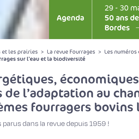
29 - 30 m
Agenda
50 ans de
Bordes
et les prairies
La revue Fourrages
Les numéros 
ages sur l'eau et la biodiversité
gétiques, économiques
 de l’adaptation au ch
èmes fourragers bovins 
 parus dans la revue depuis 1959 !