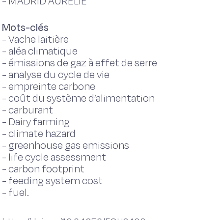
-
MADRID AURELIE
Mots-clés
-
Vache laitière
-
aléa climatique
-
émissions de gaz à effet de serre
-
analyse du cycle de vie
-
empreinte carbone
-
coût du système d’alimentation
-
carburant
-
Dairy farming
-
climate hazard
-
greenhouse gas emissions
-
life cycle assessment
-
carbon footprint
-
feeding system cost
-
fuel.