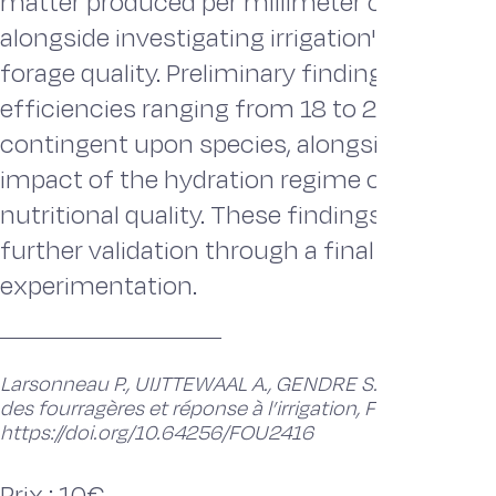
matter produced per millimeter of water ap
alongside investigating irrigation's repercu
forage quality. Preliminary findings reveal 
efficiencies ranging from 18 to 29 kg DM
contingent upon species, alongside a neglig
impact of the hydration regime on forage
nutritional quality. These findings necessit
further validation through a final year of
experimentation.
Larsonneau P., UIJTTEWAAL A., GENDRE S. (2024). Bes
des fourragères et réponse à l’irrigation, Fourrages 258
https://doi.org/10.64256/FOU2416
Prix : 10€