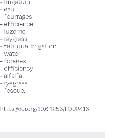
-
Irrigation
-
eau
-
fourrages
-
efficience
-
luzerne
-
raygrass
-
fétuque. Irrigation
-
water
-
forages
-
efficiency
-
alfalfa
-
ryegrass
-
fescue.
https://doi.org/10.64256/FOU2416