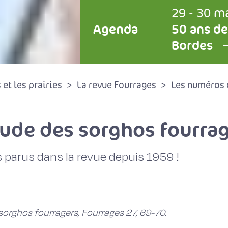
29 - 30 m
Agenda
50 ans de
Bordes
et les prairies
La revue Fourrages
Les numéros 
tude des sorghos fourra
 parus dans la revue depuis 1959 !
sorghos fourragers, Fourrages 27, 69-70.