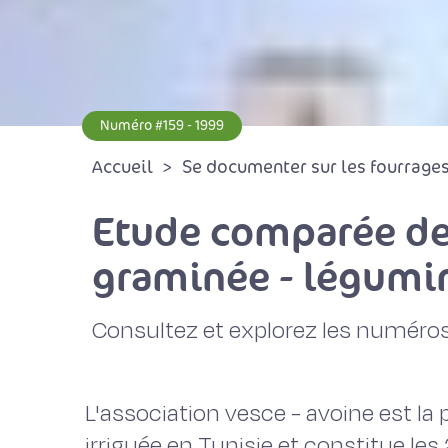
Numéro #159 - 1999
Accueil
Se documenter sur les fourrages 
Etude comparée de
graminée - légumi
Consultez et explorez les numéros
L'association vesce - avoine est la 
irriguée en Tunisie et constitue les 