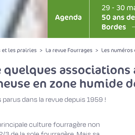
29 - 30 m
Agenda
50 ans de
Bordes
et les prairies
La revue Fourrages
Les numéros 
 quelques associations 
neuse en zone humide d
 parus dans la revue depuis 1959 !
principale culture fourragère non
2/3 de la sole fourragère. Mais sa