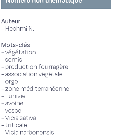
Numéro non thématique
Auteur
-
Hechmi N.
Mots-clés
-
végétation
-
semis
-
production fourragère
-
association végétale
-
orge
-
zone méditerranéenne
-
Tunisie
-
avoine
-
vesce
-
Vicia sativa
-
triticale
-
Vicia narbonensis