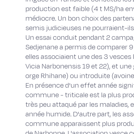
production est faible (4 t MS/ha env
médiocre. Un bon choix des partena
semis judicieuses ne pourraient-ils
Un essai conduit pendant 2 campagn
Sedjenane a permis de comparer 9 
elles associaient une des 3 vesces
Vicia Narbonensis 19 et 22), et une 
orge Rhihane) ou introduite (avoine
En présence d'un effet année signif
commune - triticale est la plus prod
très peu attaqué par les maladie
année humide. D'autre part, les as
commune apparaissent plus product
de Narbonne. L'association vesce 