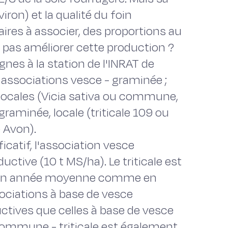
iron) et la qualité du foin
ires à associer, des proportions au
 pas améliorer cette production ?
es à la station de l'INRAT de
associations vesce - graminée ;
 locales (Vicia sativa ou commune,
graminée, locale (triticale 109 ou
 Avon).
icatif, l'association vesce
uctive (10 t MS/ha). Le triticale est
s, en année moyenne comme en
sociations à base de vesce
ives que celles à base de vesce
commune - triticale est également