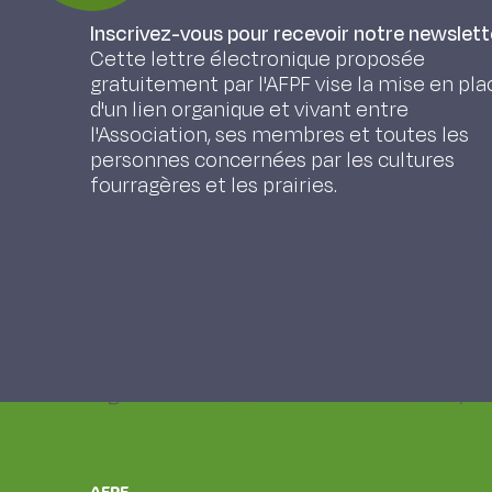
vetches (Vicia sativa, Vicia Narbon
Inscrivez-vous pour recevoir notre newslett
(local Triticale 109, local barley R
Cette lettre électronique proposée
gratuitement par l'AFPF vise la mise en pla
effect of the season was significant
d'un lien organique et vivant entre
combination was the most productiv
l'Association, ses membres et toutes les
personnes concernées par les cultures
little susceptible to diseases, in a 
fourragères et les prairies.
Besides, associations with V. sati
associations with V. Narbonensis. Th
was also that with the largest pro
Hechmi N. (1999). Etude comparée de quelq
légumineuse en zone humide de Tunisie, Fo
Article précédent