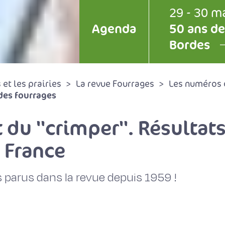
29 - 30 m
Agenda
50 ans de
Bordes
et les prairies
La revue Fourrages
Les numéros 
des fourrages
t du ''crimper''. Résulta
 France
 parus dans la revue depuis 1959 !