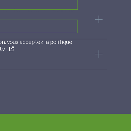
u et ferme de M. Beaufils
on, vous acceptez la politique
ite