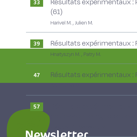
Résultats expérimentaux : P
33
(61)
Harivel M. , Julien M.
Résultats expérimentaux : Fé
39
Hnatyszyn M. , Patry M.
Résultats expérimentaux : 
47
Boutruche M.
Résultats expérimentaux : 
57
professionnel agricole de Vi
Yaouanc A. , Senechal M.
Newsletter