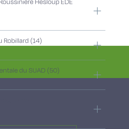
a Roussinière Hesloup EDE
 Robillard (14)
mentale du SUAD (50)
enseignement