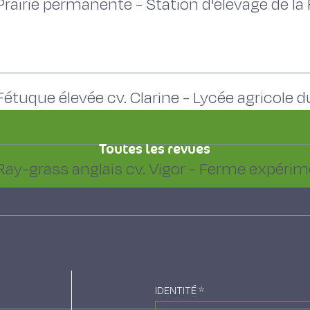
rairie permanente - Station d'élevage de l
tuque élevée cv. Clarine - Lycée agricole du
Toutes les revues
Ray-grass anglais cv. Vigor - Ferme expéri
ray grass anglais cv. Préférence - Lycée d'
re et EDE (14)
IDENTITÉ
*