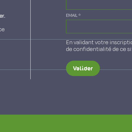
rôme cv. Bellegarde - Lycée agricole du Rhe
er.
EMAIL
*
ce
En validant votre inscripti
conclusions
de confidentialité de ce s
Valider