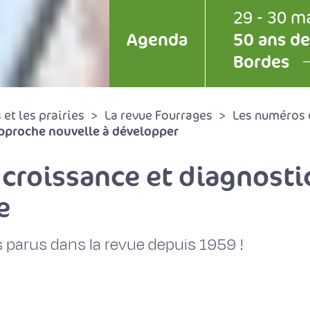
29 - 30 m
Agenda
50 ans de
Bordes
et les prairies
La revue Fourrages
Les numéros 
approche nouvelle à développer
croissance et diagnostic
e
 parus dans la revue depuis 1959 !