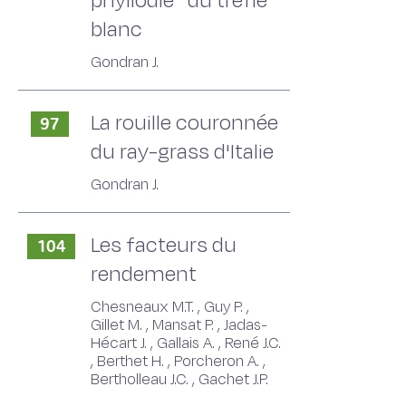
phyllodie'' du trèfle
blanc
Gondran J.
La rouille couronnée
97
du ray-grass d'Italie
Gondran J.
Les facteurs du
104
rendement
Chesneaux M.T. , Guy P. ,
Gillet M. , Mansat P. , Jadas-
Hécart J. , Gallais A. , René J.C.
, Berthet H. , Porcheron A. ,
Bertholleau J.C. , Gachet J.P.