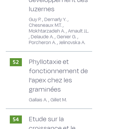
luzernes
Guy P. , Demarly Y. ,
Chesneaux M.T. ,
Mokhtarzadeh A. , Arnault J.L.
, Delaude A. , Genier G. ,
Porcheron A. , Jelinovska A.
Phyllotaxie et
52
fonctionnement de
l'apex chez les
graminées
Gallais A. , Gillet M.
Etude sur la
54
croissance et le