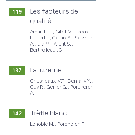
Les facteurs de
119
qualité
Arnault J.L. , Gillet M. , Jadas-
Hécart J. , Gallais A. , Sauvion
A. , Lila M. , Allerit S. ,
Bertholleau J.C.
La luzerne
137
Chesneaux M.T. , Demarly Y. ,
Guy P. , Genier G. , Porcheron
A.
Trèfle blanc
142
Lenoble M. , Porcheron P.