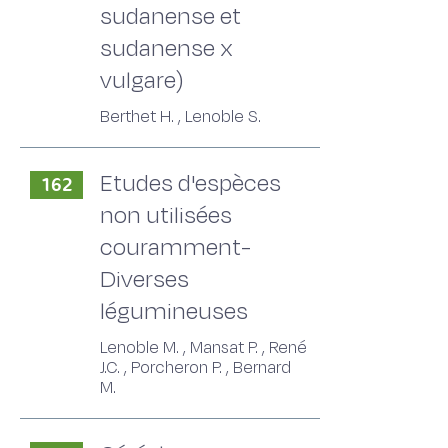
sudanense et
sudanense x
vulgare)
Berthet H. , Lenoble S.
Etudes d'espèces
162
non utilisées
couramment-
Diverses
légumineuses
Lenoble M. , Mansat P. , René
J.C. , Porcheron P. , Bernard
M.