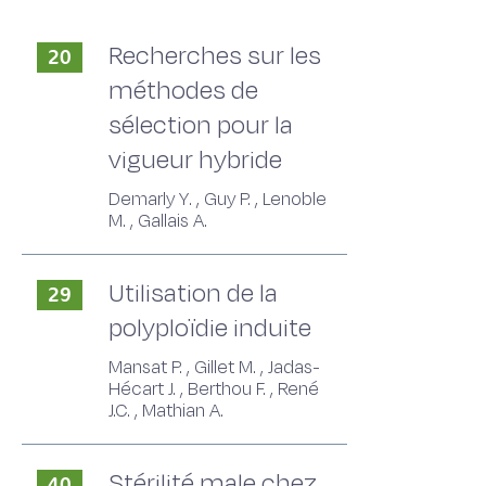
Recherches sur les
20
méthodes de
sélection pour la
vigueur hybride
Demarly Y. , Guy P. , Lenoble
M. , Gallais A.
Utilisation de la
29
polyploïdie induite
Mansat P. , Gillet M. , Jadas-
Hécart J. , Berthou F. , René
J.C. , Mathian A.
Stérilité male chez
40