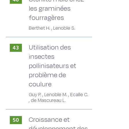
les graminées
fourragères
Berthet H. , Lenoble S.
Utilisation des
43
insectes
pollinisateurs et
problème de
coulure
Guy P. , Lenoble M. , Ecalle C.
, de Mascureau L.
Croissance et
50
développement des