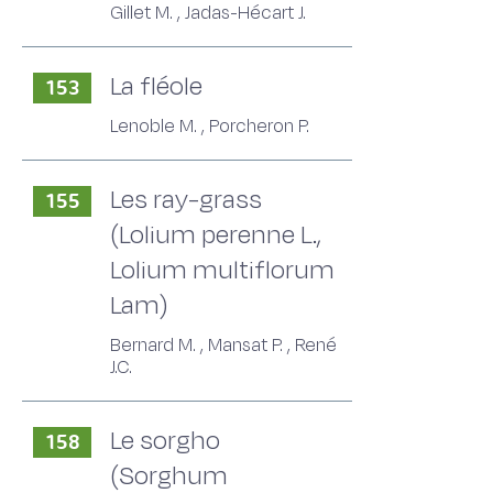
Gillet M. , Jadas-Hécart J.
La fléole
153
Lenoble M. , Porcheron P.
Les ray-grass
155
(Lolium perenne L.,
Lolium multiflorum
Lam)
Bernard M. , Mansat P. , René
J.C.
Le sorgho
158
(Sorghum