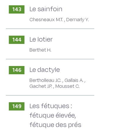
Le sainfoin
143
Chesneaux M.T. , Demarly Y.
Le lotier
144
Berthet H.
Le dactyle
146
Bertholleau J.C. , Gallais A. ,
Gachet J.P. , Mousset C.
Les fétuques :
149
fétuque élevée,
fétuque des prés