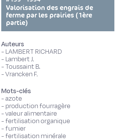
Valorisation des engrais de
ferme par les prairies (1ère
partie)
Auteurs
-
LAMBERT RICHARD
-
Lambert J.
-
Toussaint B.
-
Vrancken F.
Mots-clés
-
azote
-
production fourragère
-
valeur alimentaire
-
fertilisation organique
-
fumier
-
fertilisation minérale