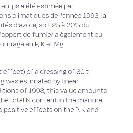
ntemps a été estimée par
ions climatiques de l'année 1993, la
nités d'azote, soit 25 à 30% du
L'apport de fumier a également eu
fourrage en P, K et Mg.
t effect) of a dressing of 30 t
ng was estimated by linear
ditions of 1993, this value amounts
the total N content in the manure.
 positive effects on the P, K and