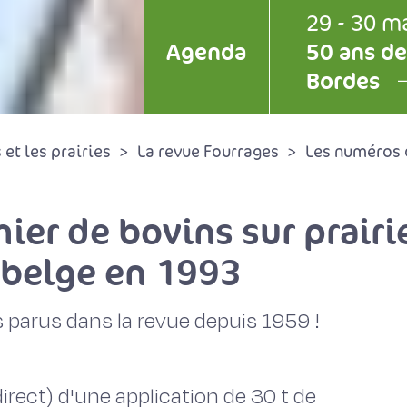
29 - 30 m
Agenda
50 ans de
Bordes
et les prairies
La revue Fourrages
Les numéros 
mier de bovins sur prair
 belge en 1993
 parus dans la revue depuis 1959 !
direct) d'une application de 30 t de