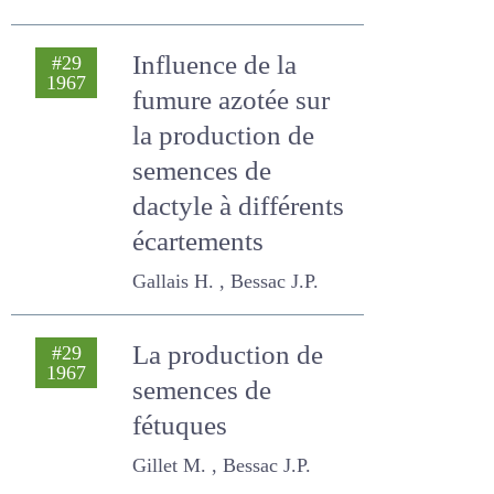
Mansat P. , Bessac J.P. , Félix
L.
Influence de la
#29
1967
fumure azotée sur
la production de
semences de
dactyle à
différents
écartements
Gallais H. , Bessac J.P.
La production de
#29
1967
semences de
fétuques