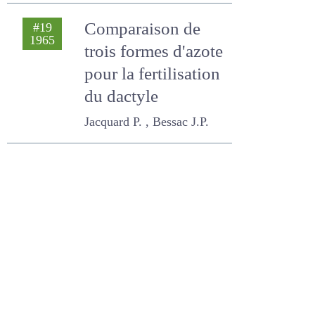
Gillet M. , Bessac J.P.
Comparaison de
#19
1965
trois formes
d'azote pour la
fertilisation du
dactyle
Jacquard P. , Bessac J.P.