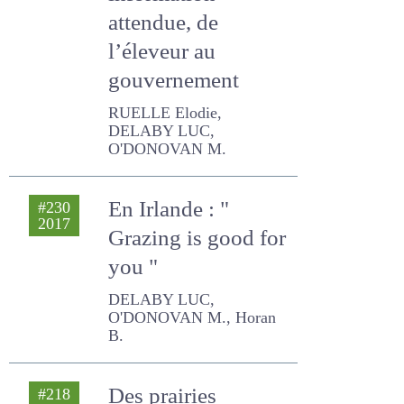
information
attendue, de
l’éleveur au
gouvernement
RUELLE Elodie, DELABY
LUC, O'DONOVAN M.
En Irlande : "
#230
2017
Grazing is good for
you "
DELABY LUC, O'DONOVAN
M., Horan B.
Des prairies
#218
2014