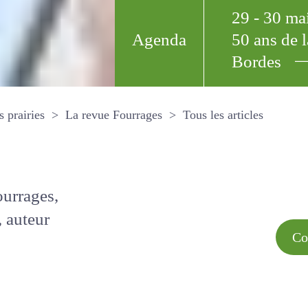
29 - 30 m
Agenda
50 ans de
Bordes
Tous les arti
et les prairies
La revue Fourrages
s par
Comment