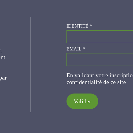
IDENTITÉ
*
er.
EMAIL
*
ce
En validant votre inscripti
de confidentialité de ce s
Valider