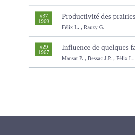
Productivité des prairi
#37
1969
Félix L. , Rauzy G.
Influence de quelques 
#29
1967
Mansat P. , Bessac J.P. , Félix L.