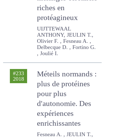
mélanges
céréaliers riches en
protéagineux
UIJTTEWAAL ANTHONY,
JEULIN T., Olivier F. , Fesneau
A. , Delbecque D. , Fortino
G. , Joulié I.
Méteils normands :
#233
2018
plus de protéines
pour plus
d'autonomie. Des
expériences
enrichissantes
Fesneau A. , JEULIN T.,