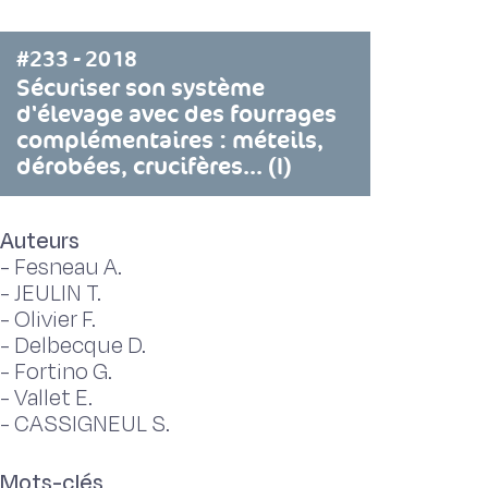
#233 - 2018
Sécuriser son système
d'élevage avec des fourrages
complémentaires : méteils,
dérobées, crucifères... (I)
Auteurs
-
Fesneau A.
-
JEULIN T.
-
Olivier F.
-
Delbecque D.
-
Fortino G.
-
Vallet E.
-
CASSIGNEUL S.
Mots-clés