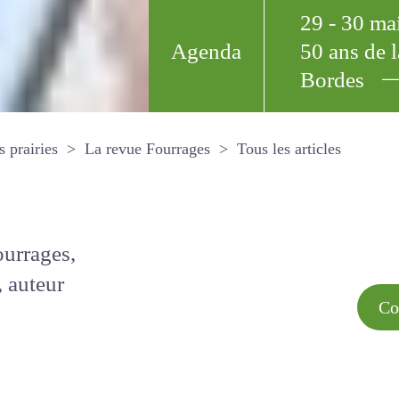
29 - 30 m
Agenda
50 ans de
Bordes
Tous les arti
et les prairies
La revue Fourrages
s par
Comment