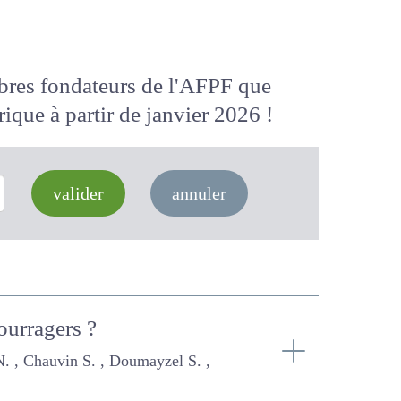
membres fondateurs de l'AFPF que
 numérique
à partir de janvier 2026
valider
annuler
fourragers ?
 Doumayzel S. , Roy D. , Scheepers