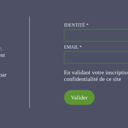
IDENTITÉ
*
er.
EMAIL
*
ce
En validant votre inscripti
de confidentialité de ce s
Valider