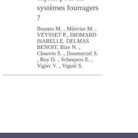
enjeux pour les
systèmes
fourragers ?
Bouttes M. , Métivier M. ,
VEYSSET P., DIOMARD
ISABELLE, DELMAS BENOIT,
Bize N. , Chauvin S. ,
Doumayzel S. , Roy D. ,
Scheepers E. , Vigier V. ,
Viguié S.