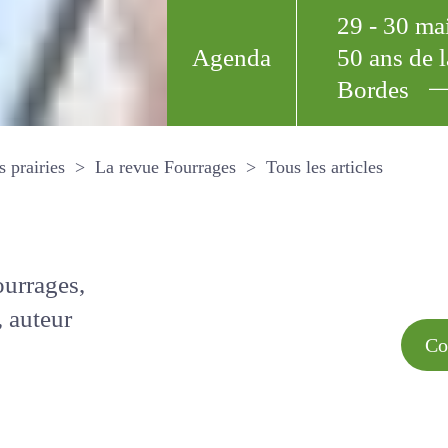
29 - 30 m
Agenda
50 ans de
Bordes
Tous les arti
et les prairies
La revue Fourrages
s par
Comment