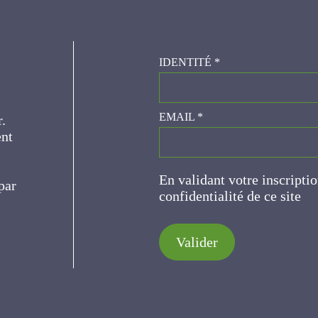
IDENTITÉ
*
er.
EMAIL
*
ce
En validant votre inscripti
de confidentialité de ce s
Valider