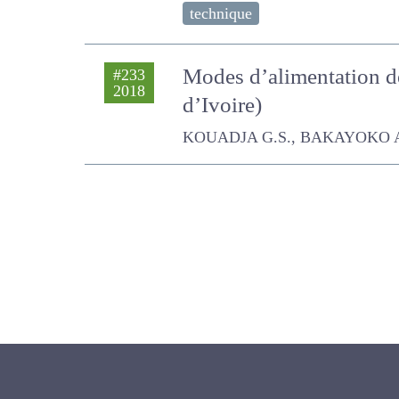
technique
Modes d’alimentation d
#233
2018
d’Ivoire)
KOUADJA G.S., BAKAYOKO A., N’Gu