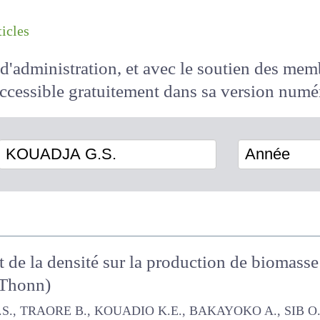
les articles
il d'administration, et avec le soutien des 
 accessible
gratuitement
dans sa version
KOUADJA G.S.
Année
n et de la densité sur la production de biom
& Thonn)
AORE B., KOUADIO K.E., BAKAYOKO A., SIB O.