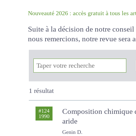
Nouveauté 2026 : accès gratuit à tous 
Suite à la décision de notre conse
nous remercions, notre revue sera
!
1 résultat
Composition chimique d
#124
1990
parcours aride
Genin D.