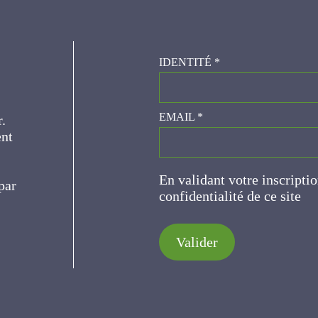
IDENTITÉ
*
er.
EMAIL
*
ce
En validant votre inscripti
de confidentialité de ce s
Valider