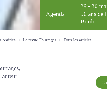
29 - 30 m
Agenda
50 ans de
Bordes
Tous les arti
et les prairies
La revue Fourrages
s par
Comment