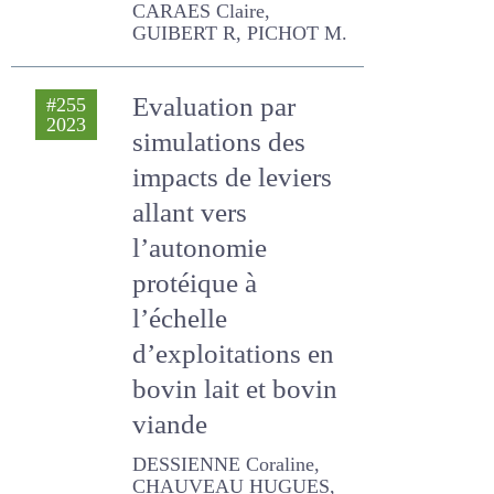
références
SEURET JEAN-MARC,
CARAES Claire, GUIBERT R,
PICHOT M.
Evaluation par
#255
2023
simulations des
impacts de leviers
allant vers
l’autonomie
protéique à
l’échelle
d’exploitations en
bovin lait et bovin
viande