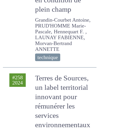
ray-grass anglais
(Lolium perenne)
en condition de
plein champ
Grandin-Courbet Antoine,
PRUD'HOMME Marie-
Pascale, Hennequart F. ,
LAUNAY FABIENNE,
Morvan-Bertrand ANNETTE
technique
Terres de Sources,
#258
2024
un label territorial
innovant pour
rémunérer les
services