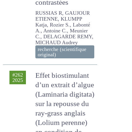
méthodes de
pâturage
contrastées
RUSSIAS R, GAUJOUR
ETIENNE, KLUMPP Katja,
Rozier S., Labonté A.,
Antoine C., Meunier C.,
DELAGARDE REMY,
MICHAUD Audrey
recherche (scientifique
original)
Effet biostimulant
#262
2025
d’un extrait d’algue
(Laminaria digitata)
sur la repousse du