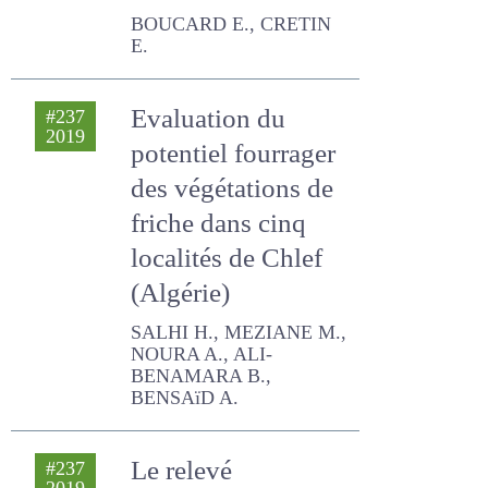
Vallée de Loue
BOUCARD E., CRETIN E.
Evaluation du
#237
2019
potentiel fourrager
des végétations de
friche dans cinq
localités de Chlef
(Algérie)
SALHI H., MEZIANE M.,
NOURA A., ALI-BENAMARA
B., BENSAïD A.
Le relevé
#237
2019
phytosociologique