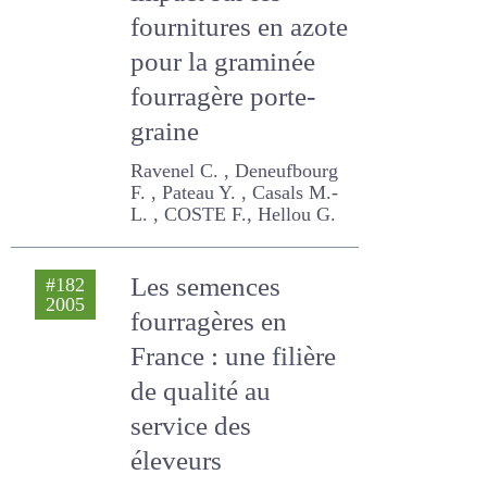
légumineuses :
impact sur les
fournitures en
azote pour la
graminée
fourragère porte-
graine
Ravenel C. , Deneufbourg F.
, Pateau Y. , Casals M.-L. ,
COSTE F., Hellou G.
Les semences
#182
2005
fourragères en
France : une filière