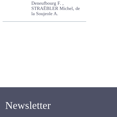
de qualité au
service des
éleveurs
Deneufbourg F. ,
STRAËBLER Michel, de la
Soujeole A.
Newsletter
Inscrivez-vous pour recevoir notre newsletter.