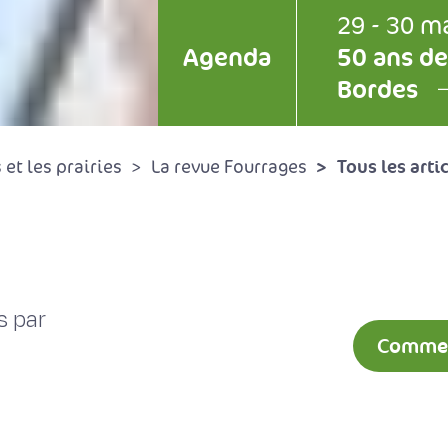
29 - 30 m
Agenda
50 ans de
Bordes
Tous les arti
et les prairies
La revue Fourrages
s par
Comment