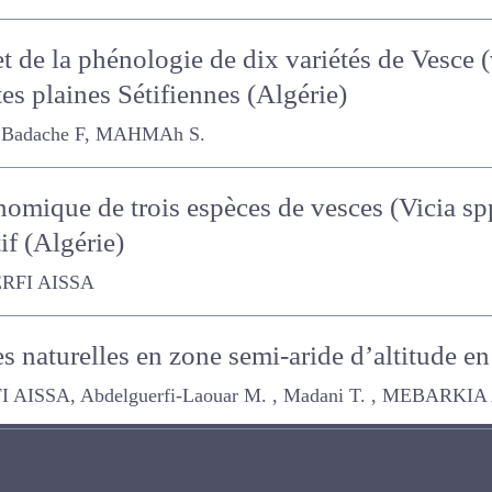
t de la phénologie de dix variétés de Vesce 
es plaines Sétifiennes (Algérie)
ache F, MAHMAh S.
omique de trois espèces de vesces (Vicia spp
if (Algérie)
ISSA
es naturelles en zone semi-aride d’altitude e
, Abdelguerfi-Laouar M. , Madani T. , MEBARKIA Amar