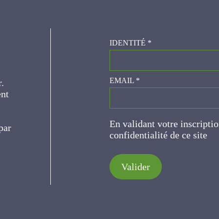
IDENTITÉ
*
er.
EMAIL
*
ce
En validant votre inscripti
de confidentialité de ce s
Valider