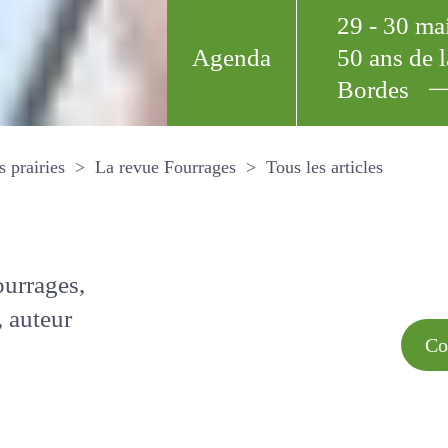
29 - 30 m
Agenda
50 ans de
Bordes
Tous les arti
et les prairies
La revue Fourrages
s par
Comment