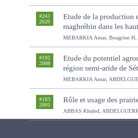
Etude de la production e
#241
2020
maghrébin dans les haut
MEBARKIA Amar, Bougrine H, Bad
Etude du potentiel agron
#192
2008
région semi-aride de Sét
MEBARKIA Amar, ABDELGUERFI A
Rôle et usage des prairi
#183
2005
ABBAS Khaled, ABDELGUERFI AISSA