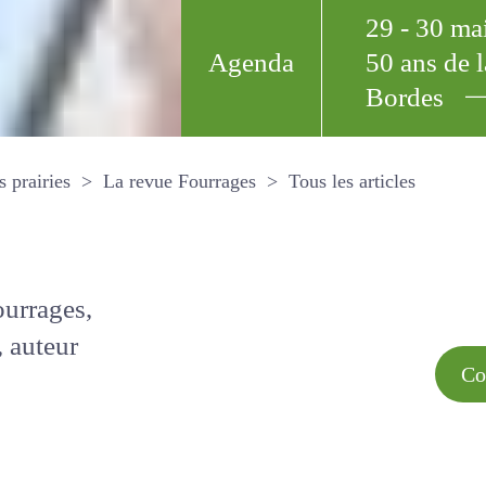
29 - 30 m
Agenda
50 ans de
Bordes
Tous les arti
et les prairies
La revue Fourrages
s par
Comment