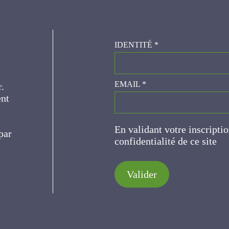
IDENTITÉ
*
er.
EMAIL
*
ce
En validant votre inscripti
de confidentialité de ce s
Valider