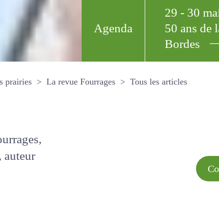
29 - 30 m
Agenda
50 ans de
Bordes
Tous les arti
et les prairies
La revue Fourrages
s par
Comment