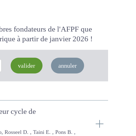
membres fondateurs de l'AFPF que
 numérique
à partir de janvier 2026
valider
annuler
leur cycle de
aini E. , Pons B. , Toillon S.