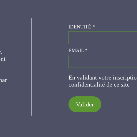
IDENTITÉ
*
er.
EMAIL
*
ce
En validant votre inscripti
de confidentialité de ce s
Valider