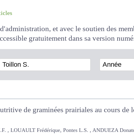
les articles
il d'administration, et avec le soutien des 
 accessible
gratuitement
dans sa version
Toillon S.
Année
utritive de graminées prairiales au cours de 
OUAULT Frédérique, Pontes L.S. , ANDUEZA Donato, Rosseel D. , T