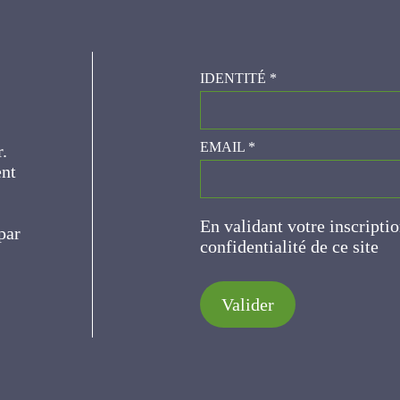
IDENTITÉ
*
er.
EMAIL
*
ce
En validant votre inscripti
de confidentialité de ce s
Valider