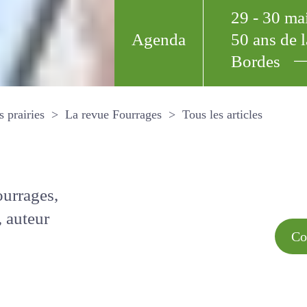
29 - 30 m
Agenda
50 ans de
Bordes
Tous les arti
et les prairies
La revue Fourrages
s par
Comment