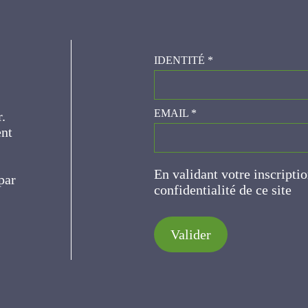
IDENTITÉ
*
er.
EMAIL
*
ce
En validant votre inscripti
de confidentialité de ce s
Valider