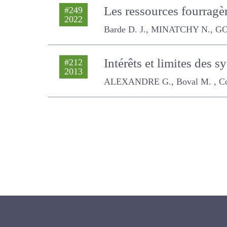
Les ressources fourrag
#249
2022
tropicales
Barde D. J., MINATCHY N., GOUR
Intérêts et limites des
#212
2013
ALEXANDRE G., Boval M. , Coppry 