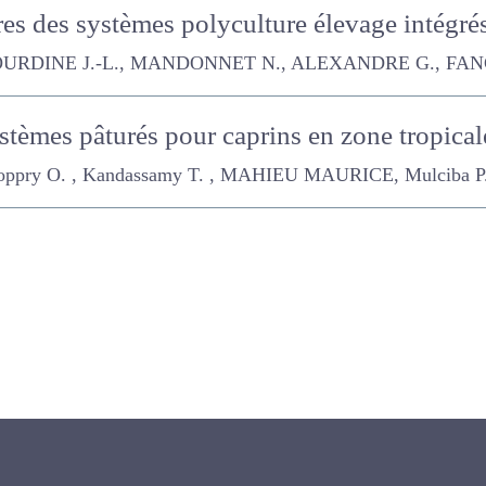
ères des systèmes polyculture élevage inté
DINE J.-L., MANDONNET N., ALEXANDRE G., FANCHONE Audrey,
 systèmes pâturés pour caprins en zone trop
O. , Kandassamy T. , MAHIEU MAURICE, Mulciba P.