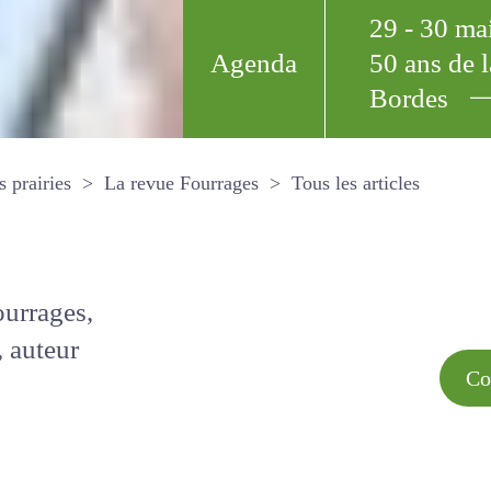
29 - 30 m
Agenda
50 ans de
Bordes
Tous les arti
et les prairies
La revue Fourrages
s par
Comment