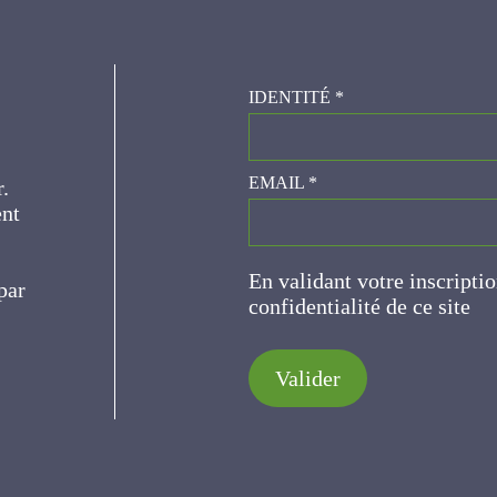
IDENTITÉ
*
er.
EMAIL
*
ce
En validant votre inscripti
de confidentialité de ce s
Valider