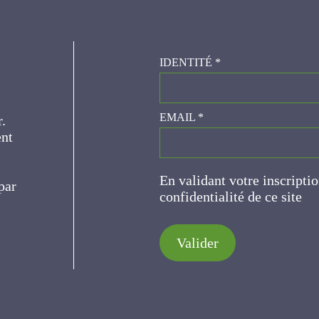
IDENTITÉ
*
er.
EMAIL
*
ce
En validant votre inscripti
de confidentialité de ce s
Valider