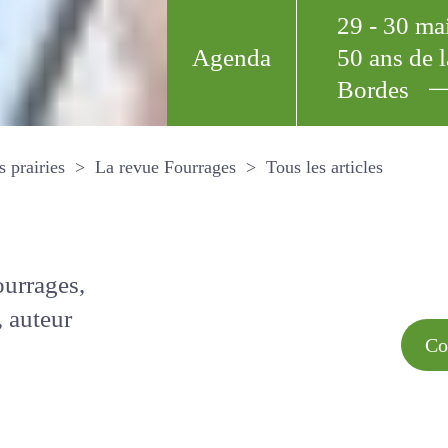
29 - 30 m
Agenda
50 ans de
Bordes
Tous les arti
et les prairies
La revue Fourrages
s par
Comment