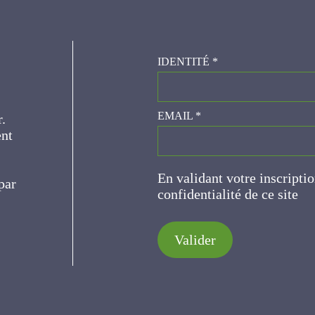
IDENTITÉ
*
er.
EMAIL
*
ce
En validant votre inscripti
de confidentialité de ce s
Valider