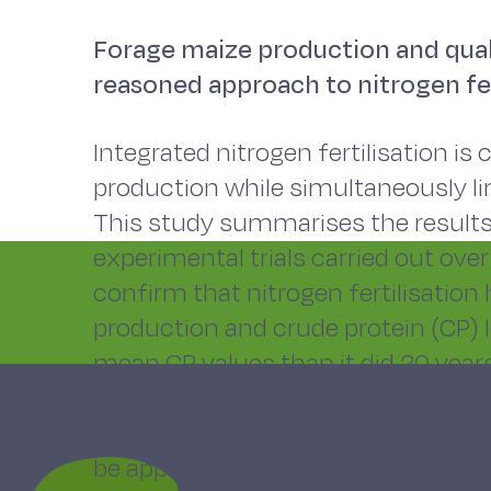
Forage maize production and qual
reasoned approach to nitrogen fer
Integrated nitrogen fertilisation is
production while simultaneously lim
This study summarises the results
experimental trials carried out ove
confirm that nitrogen fertilisation
production and crude protein (CP) 
mean CP values than it did 20 years 
change in the varieties bred. A met
nitrogen needs is described. Splittin
be applied allows farmers to effici