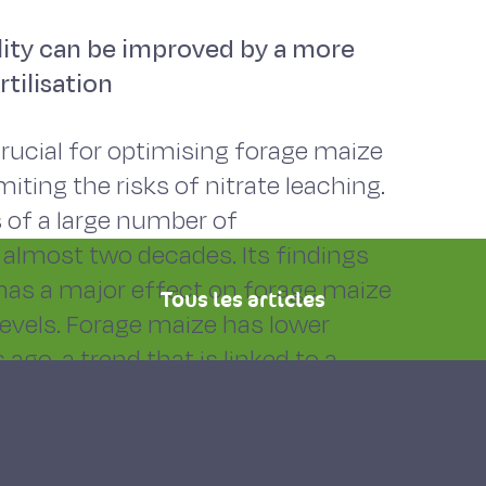
ity can be improved by a more
tilisation
 crucial for optimising forage maize
iting the risks of nitrate leaching.
 of a large number of
r almost two decades. Its findings
 has a major effect on forage maize
Tous les articles
levels. Forage maize has lower
ago, a trend that is linked to a
hod for estimating the plant's
g the dose of nitrogen fertiliser to
ently match the crop's nitrogen