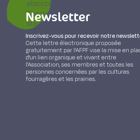
absorption kinetics, which is impor
Newsletter
The need for nitrogen is greatest 
stages.
Inscrivez-vous pour recevoir notre newslett
Cette lettre électronique proposée
gratuitement par l'AFPF vise la mise en pla
SOËNEN B., Bouthier A. (2016). Raisonnement
d'un lien organique et vivant entre
fourrage : un levier pour améliorer sa produ
l'Association, ses membres et toutes les
personnes concernées par les cultures
fourragères et les prairies.