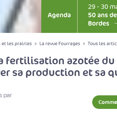
29 - 30 m
Agenda
50 ans de
Bordes
et les prairies
La revue Fourrages
Tous les artic
 fertilisation azotée du
er sa production et sa q
s par
Comment