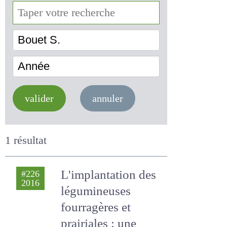
Bouet S.
Année
valider
annuler
1 résultat
L'implantation des
#226
2016
légumineuses
fourragères et