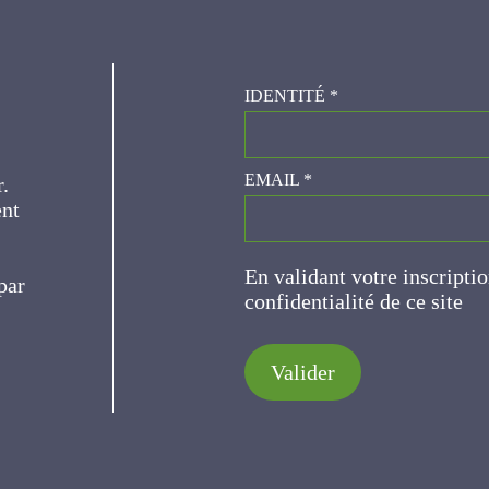
IDENTITÉ
*
er.
EMAIL
*
ce
En validant votre inscripti
de confidentialité de ce s
Valider