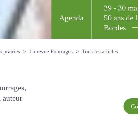
29 - 30 m
Agenda
50 ans de
Bordes
Tous les arti
et les prairies
La revue Fourrages
s par
Comment