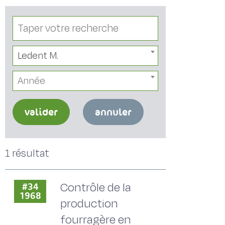
Ledent M.
Année
valider
annuler
1 résultat
Contrôle de la
#34
1968
production
fourragère en