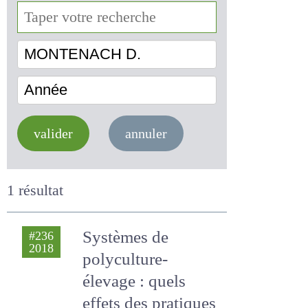
MONTENACH D.
Année
valider
annuler
1 résultat
Systèmes de
#236
2018
polyculture-
élevage : quels