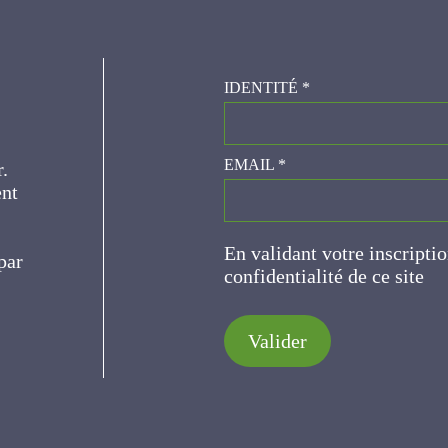
IDENTITÉ
*
er.
EMAIL
*
ce
En validant votre inscripti
de confidentialité de ce s
Valider