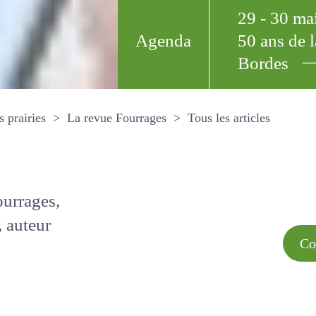
29 - 30 m
Agenda
50 ans de
Bordes
Tous les arti
et les prairies
La revue Fourrages
s par
Comment