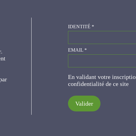
IDENTITÉ
*
er.
EMAIL
*
ce
En validant votre inscripti
de confidentialité de ce s
Valider