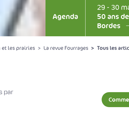
29 - 30 m
Agenda
50 ans de
Bordes
Tous les arti
et les prairies
La revue Fourrages
s par
Comment