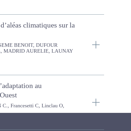
s d’aléas climatiques sur
FOUR Grégoire, PIERRE PATRICE,
e l’adaptation au
and Ouest
C, Linclau O, Joffet I.,