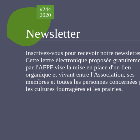
Dans les filières bovi
#244
2020
le cadre de Climalait e
MOREAU JEAN-CHRISTOPHE, MADR
Newsletter
Inscrivez-vous pour recevoir notre newslett
Cette lettre électronique proposée
gratuitement par l'AFPF vise la mise en pla
d'un lien organique et vivant entre
l'Association, ses membres et toutes les
personnes concernées par les cultures
fourragères et les prairies.