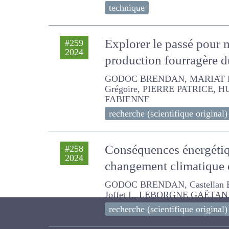
technique
Explorer le passé pour 
#259
2024
la production fourragè
GODOC BRENDAN, MARIAT Paul, G
HUCHON JEAN CLAUDE, Couilleau
recherche (scientifique original)
Conséquences énergéti
#258
2024
changement climatique 
GODOC BRENDAN, Castellan Elisabe
LEBORGNE GAËTAN, MADRID AUR
recherche (scientifique original)