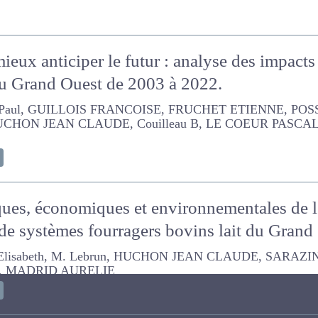
mieux anticiper le futur : analyse des impact
re du Grand Ouest de 2003 à 2022.
UILLOIS FRANCOISE, FRUCHET ETIENNE, POSSEME BENOIT, DU
 B, LE COEUR PASCAL, MADRID AURELIE, LAUNAY FABIENNE
ques, économiques et environnementales d
de systèmes fourragers bovins lait du Gr
th, M. Lebrun, HUCHON JEAN CLAUDE, SARAZIN C., Francesetti 
ELIE